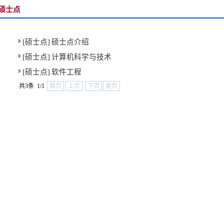
硕士点
[硕士点]
硕士点介绍
[硕士点]
计算机科学与技术
[硕士点]
软件工程
共3条 1/1
首页
上页
下页
尾页